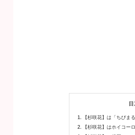
目
【杉咲花】は「ちびま
【杉咲花】はホイコーロ