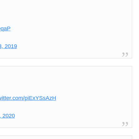
SOqaP
3, 2019
twitter.com/piExYSsAzH
, 2020