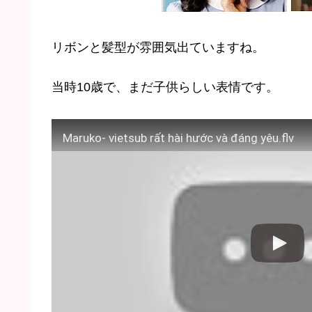
リボンと髪型が雰囲気出ていますね。
当時10歳で、まだ子供らしい表情です。
Maruko- vietsub rất hài hước và đáng yêu.flv