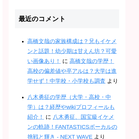
最近のコメント
高橋文哉の家族構成は？兄もイケメ
ンと話題！幼少期は甘えん坊？可愛
い画像あり！
に
高橋文哉の学歴！
高校の偏差値や卒アルは？大学は進
学せず！中学校・小学校も調査
より
八木勇征の学歴（大学・高校・中
学）は？経歴やwikiプロフィールも
紹介！
に
八木勇征、国宝級イケメ
ンの軌跡！FANTASTICSボーカルの
挑戦と輝き - NEXT WAVE
より