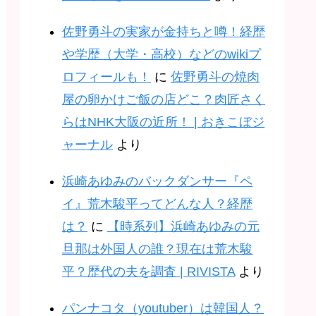
佐野勇斗の実家が金持ちと噂！経歴
や学歴（大学・高校）などのwikiプ
ロフィールも！
に
佐野勇斗の焼肉
屋の卵かけご飯の店どこ？肉匠さく
らはNHK大阪の近所！ | おきこぼジ
ャーナル
より
浜崎あゆみのバックダンサー『ペ
イ』荒木駿平ってどんな人？経歴
は？
に
【時系列】浜崎あゆみの元
旦那は外国人の誰？現在は荒木駿
平？歴代の夫を調査 | RIVISTA
より
パンナコタ（youtuber）は韓国人？