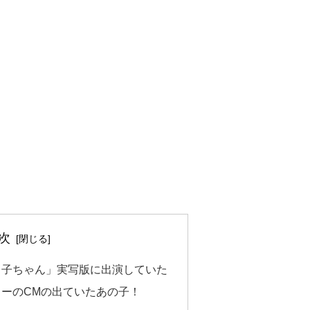
次
る子ちゃん」実写版に出演していた
ーのCМの出ていたあの子！