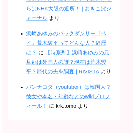
らはNHK大阪の近所！ | おきこぼジ
ャーナル
より
浜崎あゆみのバックダンサー『ペ
イ』荒木駿平ってどんな人？経歴
は？
に
【時系列】浜崎あゆみの元
旦那は外国人の誰？現在は荒木駿
平？歴代の夫を調査 | RIVISTA
より
パンナコタ（youtuber）は韓国人？
彼女や本名・年齢などのwikiプロフ
ィール！
に
krk.tomo
より