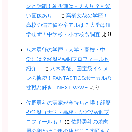
ンと話題！幼少期は甘えん坊？可愛
い画像あり！
に
高橋文哉の学歴！
高校の偏差値や卒アルは？大学は進
学せず！中学校・小学校も調査
より
八木勇征の学歴（大学・高校・中
学）は？経歴やwikiプロフィールも
紹介！
に
八木勇征、国宝級イケメ
ンの軌跡！FANTASTICSボーカルの
挑戦と輝き - NEXT WAVE
より
佐野勇斗の実家が金持ちと噂！経歴
や学歴（大学・高校）などのwikiプ
ロフィールも！
に
佐野勇斗の焼肉
屋の卵かけご飯の店どこ？肉匠さく